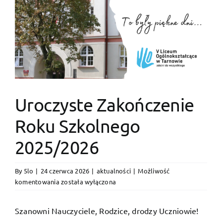
Uroczyste Zakończenie
Roku Szkolnego
2025/2026
By
5lo
|
24 czerwca 2026
|
aktualności
|
Możliwość
Uroczyste
komentowania
została wyłączona
Zakończenie
Roku
Szanowni Nauczyciele, Rodzice, drodzy Uczniowie!
Szkolnego