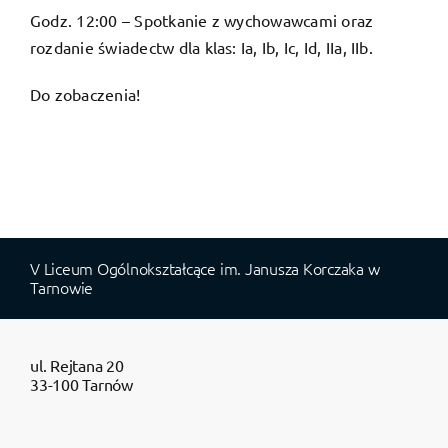
Godz. 12:00 – Spotkanie z wychowawcami oraz
rozdanie świadectw dla klas: Ia, Ib, Ic, Id, IIa, IIb.
Do zobaczenia!
V Liceum Ogólnokształcące im. Janusza Korczaka w
Tarnowie
ul. Rejtana 20
33-100 Tarnów