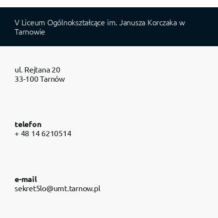
V Liceum Ogólnokształcące im. Janusza Korczaka w
Tarnowie
ul. Rejtana 20
33-100 Tarnów
telefon
+ 48 14 6210514
e-mail
sekret5lo@umt.tarnow.pl