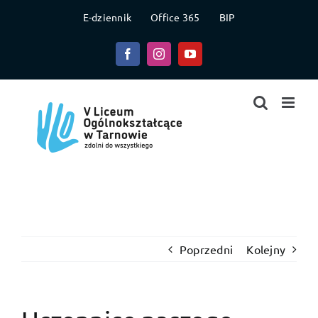
Przejdź
E-dziennik
Office 365
BIP
do
zawartości
Facebook
Instagram
YouTube
Poprzedni
Kolejny