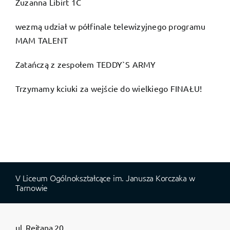
Zuzanna Libirt 1C
wezmą udział w półfinale telewizyjnego programu
MAM TALENT
Zatańczą z zespołem TEDDY`S ARMY
Trzymamy kciuki za wejście do wielkiego FINAŁU!
V Liceum Ogólnokształcące im. Janusza Korczaka w
Tarnowie
ul. Rejtana 20