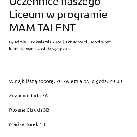
Uczennice naszego
Liceum w programie
MAM TALENT
By
admin
|
19 kwietnia 2024
|
aktualności
|
Możliwość
Uczennice
komentowania
została wyłączona
naszego
Liceum
w
programie
W najbliższą sobotę, 20 kwietnia br., o godz. 20.00
MAM
TALENT
Zuzanna Ruda 3A
Roxana Skruch 3B
Marika Turek 1B