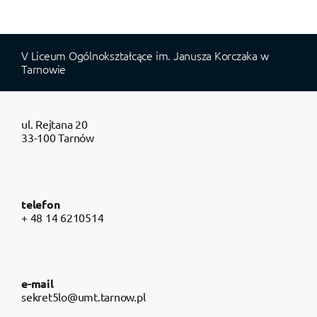
V Liceum Ogólnokształcące im. Janusza Korczaka w
Tarnowie
ul. Rejtana 20
33-100 Tarnów
telefon
+ 48 14 6210514
e-mail
sekret5lo@umt.tarnow.pl