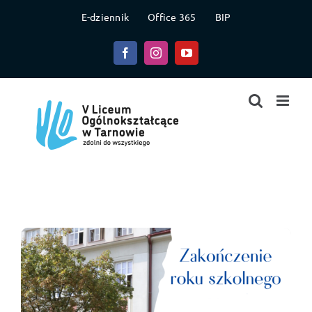
Przejdź
E-dziennik
Office 365
BIP
do
zawartości
Facebook
Instagram
YouTube