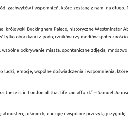
miasto,
gód, zachwytów i wspomnień, które zostaną z nami na długo. 
które
trzeba
przeżyć,
ge, królewski Buckingham Palace, historyczne Westminster 
a
nie
być tylko obrazkami z podręczników czy mediów społecznościowy
tylko
zobaczyć
 wspólne odkrywanie miasta, spontaniczne zdjęcia, mnóstwo ś
 o ludzi, emocje, wspólne doświadczenia i wspomnienia, które 
for there is in London all that life can afford.” – Samuel John
 atmosferę, uśmiech, energię i wspólnie przeżytą przygodę.