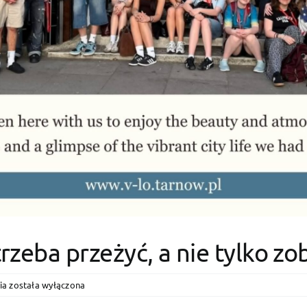
rzeba przeżyć, a nie tylko zo
Londyn
ia
została wyłączona
–