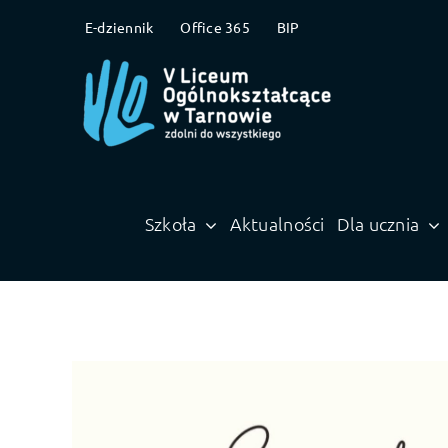
Przejdź
E-dziennik
Office 365
BIP
do
zawartości
Otwórz pasek narzędzi
Szkoła
Aktualności
Dla ucznia
Pokaż
większy
obrazek