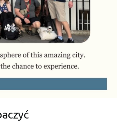
baczyć